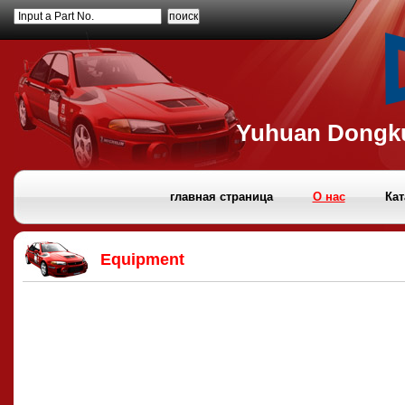
Input a Part No.
Yuhuan Dongku
главная страница
О нас
Кат
Equipment